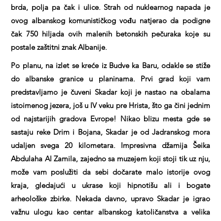
brda, polja pa čak i ulice. Strah od nuklearnog napada je
ovog albanskog komunističkog vođu natjerao da podigne
čak 750 hiljada ovih malenih betonskih pečuraka koje su
postale zaštitni znak Albanije.
Po planu, na izlet se kreće iz Budve ka Baru, odakle se stiže
do albanske granice u planinama. Prvi grad koji vam
predstavljamo je čuveni Skadar koji je nastao na obalama
istoimenog jezera, još u IV veku pre Hrista, što ga čini jednim
od najstarijih gradova Evrope! Nikao blizu mesta gde se
sastaju reke Drim i Bojana, Skadar je od Jadranskog mora
udaljen svega 20 kilometara. Impresivna džamija Šeika
Abdulaha Al Zamila, zajedno sa muzejem koji stoji tik uz nju,
može vam poslužiti da sebi dočarate malo istorije ovog
kraja, gledajući u ukrase koji hipnotišu ali i bogate
arheološke zbirke. Nekada davno, upravo Skadar je igrao
važnu ulogu kao centar albanskog katoličanstva a velika