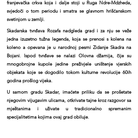
franjevačka crkva koja i dalje stoji u Ruga Ndre-Mdzheda,
svjedoči o tom periodu i smatra se glavnom hrišćanskom
svetinjom u zemlji.
Skadarska tvrđava Rozafa nadgleda grad i za nju se veže
jedna izuzetno tužna legenda, koja se prenosi s kolena na
koleno a opevana je u narodnoj pesmi Zidanje Skadra na
Bojani. Ispod tvrđave se nalazi Olovna džamija, čije su
mnogobrojne kupole jedine preživjele uništenje vjerskih
objekata koje se dogodilo tokom kulturne revolucije 60ih
godina prošlog vijeka.
U samom gradu Skadar, imaćete priliku da se prošetate
njegovim vijugavim ulicama, otkrivate tajne kroz razgovor sa
mještanima i uživate u tradicionalno spremanim
specijalitetima kojima ovaj grad obiluje.