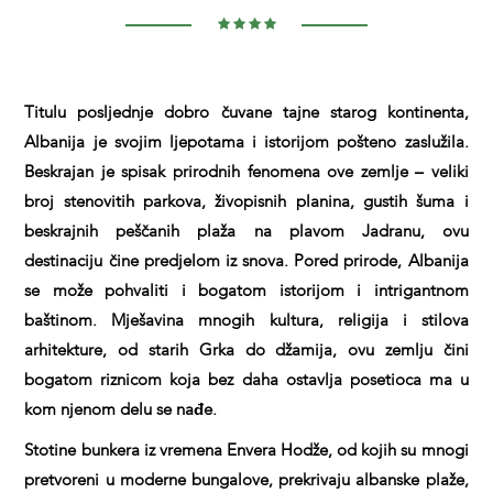
Titulu posljednje dobro čuvane tajne starog kontinenta,
Albanija je svojim ljepotama i istorijom pošteno zaslužila.
Beskrajan je spisak prirodnih fenomena ove zemlje – veliki
broj stenovitih parkova, živopisnih planina, gustih šuma i
beskrajnih peščanih plaža na plavom Jadranu, ovu
destinaciju čine predjelom iz snova. Pored prirode, Albanija
se može pohvaliti i bogatom istorijom i intrigantnom
baštinom. Mješavina mnogih kultura, religija i stilova
arhitekture, od starih Grka do džamija, ovu zemlju čini
bogatom riznicom koja bez daha ostavlja posetioca ma u
kom njenom delu se nađe.
Stotine bunkera iz vremena Envera Hodže, od kojih su mnogi
pretvoreni u moderne bungalove, prekrivaju albanske plaže,